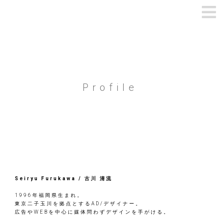
Profile
Seiryu Furukawa / 古川 清流
1996年福岡県生まれ。
東京二子玉川を拠点とするAD/デザイナー。
広告やWEBを中心に媒体問わずデザインを手がける。