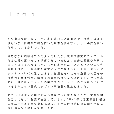
I am a …
幼少期より絵を描くこと、本を読むことが好きで、授業を抜けて
誰もいない図書館で絵を描いたり本を読み漁ったり、小説を書い
たりしている少年でした。
当然ながら成績はてんでダメでしたが、絵画や作文のコンクール
だけは賞を頂いたりと評価されていました。自分は画家や作家に
なると思っておりました。しかし本屋さんでとあるひとつの広告
写真を目にし、写真家を志すようになりました。上京し厳しいア
シスタント時代を過ごします。住居もないような過酷で貧乏な修
行時代を終え独立、晴れて写真事務所を立ち上げます。後に写真
のお仕事に加えデザインの案件やコピーライトのご依頼もいただ
けるようになり正式にデザイン事務所を設立しました。
すこし形は違えど幼少期から好きだった絵を描くこと、文章を綴
ることに近しい生業で生活しています。2020年には東京世田谷区
の奥二子玉川で事務所も完成し、百年先の後世に残る制作活動に
毎日休みなく勤しんでおります。